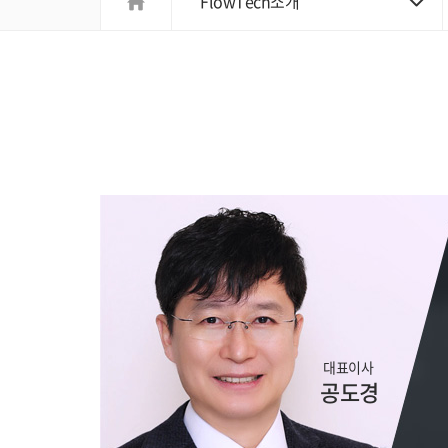
FlowTech소개
대표이사
공도경